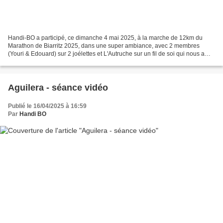
Handi-BO a participé, ce dimanche 4 mai 2025, à la marche de 12km du
Marathon de Biarritz 2025, dans une super ambiance, avec 2 membres
(Youri & Edouard) sur 2 joélettes et L'Autruche sur un fil de soi qui nous a
aussi accompagné sur le parcours.
Aguilera - séance vidéo
Publié le 16/04/2025 à 16:59
Par
Handi BO