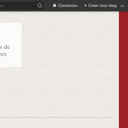
Connexion
+
Créer mon blog
s de
res