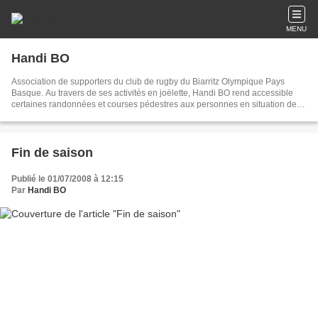
MENU
Handi BO
Association de supporters du club de rugby du Biarritz Olympique Pays
Basque. Au travers de ses activités en joëlette, Handi BO rend accessible
certaines randonnées et courses pédestres aux personnes en situation de
handicap
Fin de saison
Publié le 01/07/2008 à 12:15
Par
Handi BO