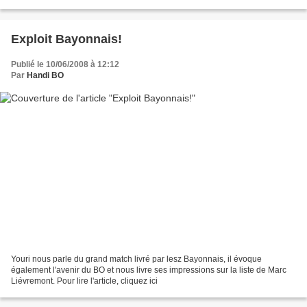
malheureusement pas pour les mêmes raisons......
Exploit Bayonnais!
Publié le 10/06/2008 à 12:12
Par
Handi BO
Youri nous parle du grand match livré par lesz Bayonnais, il évoque
également l'avenir du BO et nous livre ses impressions sur la liste de Marc
Liévremont. Pour lire l'article, cliquez ici