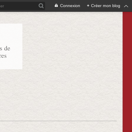
Connexion
+
Créer mon blog
s de
res