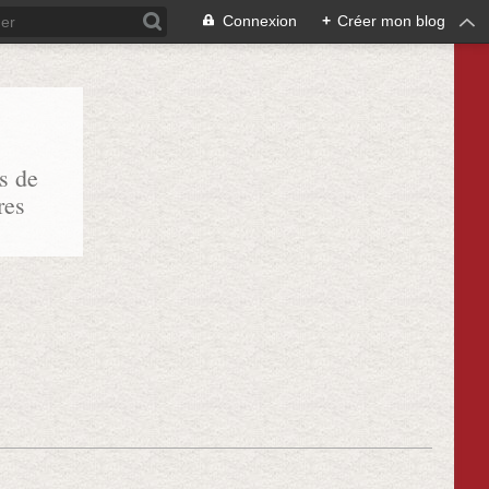
Connexion
+
Créer mon blog
s de
res