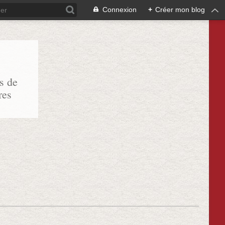
Connexion
+
Créer mon blog
s de
res